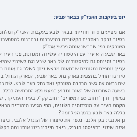
יום בעקבות האנז"ק בבאר שבע:
אנו מציעים סיור חווייתי בבאר שבע בעקבות האנז"ק ומלח
בסיור נבקר באתרים הקשורים בהיערכות ובהכנות להסתערו
הטורקית כפי שכבשו אותה פרשי אנז"ק.
באר שבע היא עיר עם היסטוריה עשירה ומגוונת, פני העיר 
בסיור נתייחס גם להיסטוריה של באר שבע וגם לשינוי שהיא
עניין נוספים ומגוונים שבתאום מראש ניתן לשלב גם אותם בס
סיורנו יתחיל בתצפית פארק נחל באר שבע, הפארק הגדול ב
שם נראה את גשר הרכבת הטורקי ואת נחל באר שבע. שם נב
בשעה האחרונה של האור ומדוע כמעט ולא התרחשה בכלל.
נמשיך דרך 'רחוב 20 המטרים' רחוב קק"ל בעיר
הקמת העיר על מוסדותיה השונים, מתי הגיעו היהודים הראש
כללה באר שבע בזמן המלחמה?
גן אלנבי: בגן אלנבי נספר את סיפורו של הגנרל אלנבי. כיצ
איזה שינוי בתפיסתו הוביל, כיצד חייליו כינו אותו ומה הקש