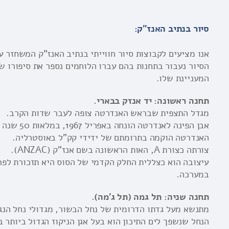
סיור בנתיב האנז"ק:
אנו מציעים לקבוצות סיור חווייתי בנתיב האנז"ק המשחזר ע
הסיור נעבור בתחנות בהם עברו הלוחמים נספר את סיפורו של
המעניינת שלו.
תחנה ראשונה: יד אנזק בבארי.
מגדל התצפית שבראש האנדרטה צופה לעבר שדות הקרב.
אבן הפינה לאנדרטה הונחה באפריל 1967, במלאות 50 שנה לקרבות.
האנדרטה הוקמה בתרומתם של ידידי קק"ל באוסטרליה.
צורתה כצורת A, האות הראשונה בשם אנז"ק (ANZAC).
עיצובה הוא כצללית החלק הקדמי של הסוס היא תזכורת לפר
במערכה.
תחנה שניה: תל גמה (תל ג'מה).
מתנשא מעל גדתו הדרומית של נחל הבשור, מגדולי נחל הנג
הנחל שנשפך לים התיכון הוא בעל אגן הניקוז הגדול ביותר 