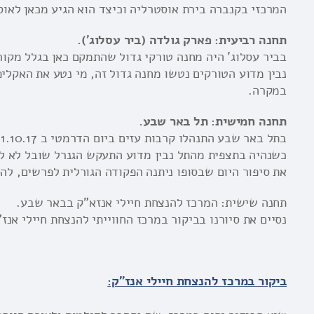
המרכזי בקנברה בירת אוסטרליה וכיצד הוא הגיע מכאן לאו
תחנה רביעית: פארק גולדה (ביר עסלוג').
בביר עסלוג' היה מחנה טורקי גדול שהתמקם כאן בגלל מקור 
נבין מדוע הטורקים נטשו מחנה גדול זה, מי נטע את האקליפ
במקרה.
תחנה חמישית: תל באר שבע.
בתל באר שבע התנהלו קרבות עזים ביום הדרמטי ב 31.10.17.
כשנהיה בתצפית מהתל נבין מדוע התעקש הגנרל שובל לא ל
את סיפור היום שבסופו ניתנה הפקודה הגורלית לפרשים, לה
תחנה שישית: המרכז להנצחת חיילי אנזא"ק בבאר שבע.
נסיים את סיורנו בביקור במרכז החווייתי להנצחת חיילי אנז"ק שנחנך לרגל 100 שנ
ביקור במרכז להנצחת חיילי אנז"ק: