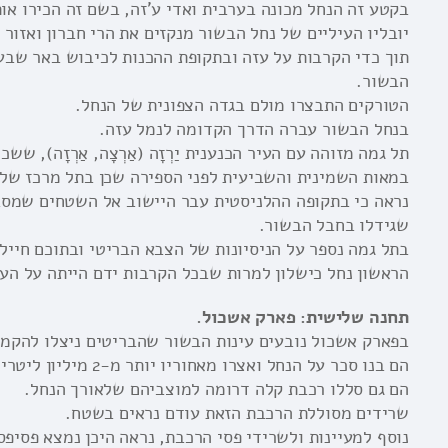
בקטע זה הנחל מכונה בערבית ואדי ע'זה, בשם זה הכירו אות
יובליו העיליים של נחל הבשור מנקזים את הרי חברון ואזור
תוך כדי הקרבות על עזה ובתקופת ההכנות לכיבוש באר שבע
הבשור.
הטורקים התבצרו מולם בגדה הצפונית של הנחל.
בנחל הבשור עברה הדרך הקדומה לנמל עזה.
תל גמה מזוהה עם העיר הכנענית יַרְזָה (אַרְצָה, אַרְזָה), 
במאות השמינית והשביעית לפני הספירה שכן בתל מרכז שלט
נראה כי בתקופה ההלניסטית עבר היישוב אל השטחים שמסב
שגידלו בחבל הבשור.
בתל גמה נספר על הניסיונות של הצבא הבריטי ובתוכם חיילי
הראשון נחל כישלון למרות שבכל הקרבות ידם הייתה על העל
תחנה שלישית: פארק אשכול.
בפארק אשכול נובעים עינות הבשור שהבריטים ניצלו להקמת
הם בנו סכר על הנחל ואצרו מאחוריו יותר מ-2 מיליון ליטרים של מים.
הם גם סללו רכבת קלה דרומה למוצביהם שלאורך הנחל.
שרידים מסוללת הרכבת הזאת עודם נראים בשטח.
נוסף למעיינות ולשרידי פסי הרכבת, נראה היכן נמצא פסיפס