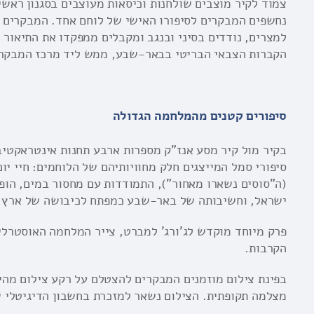
נחשפים המבקרים לסיפורו האישי של לוחם אחד. המבקרים מצ
למצרים, נודדים בסיני ובנגב ומקבלים ממפקדו את התיאור 
הקברות הצבאי הבריטי בבאר-שבע, ממש ליד מרכז המבקרי
סיפורים קטנים מהמלחמה הגדולה
בקיר מול קיר מסע אנז"ק מספרות ארבע תחנות אינטראקטיב
סיפורי סמל המייצגים חלק מחוויותיהם של הלוחמים: חיי י
(ה"סוסים נשארו מאחור"), התמודדות עם מחסור במים, הו
ישראל, וחשיבותה של באר-שבע כמפתח לכיבושה של ארץ 
פרק מיוחד מוקדש לג'ורג' למברט, צייר המלחמה האוסטרלי,
הקרבות.
בפינת צילום מוזמנים המבקרים להצטלם על רקע צילום מה
מצלמה תקופתית. הצילום נשאר למזכרת בחשבון הדיגיטלי 