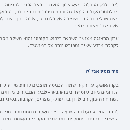
ליד דלפק הקבלה נמצא ארון התצוגה. בצד הפונה לכניסה, 
ממלחמת העולם הראשונה ובהם כפתורים ותג יחידה, בקבוקי 
מאוסטרליה ובהם החצוצרה של פלוגה ג', שבה ניתן האות לה
של ביגוד מאותם ימים.
ארון התצוגה מעוצב השראת ריהוט תקופתי והוא משלב מסכ
לקבלת מידע עשיר ומפורט יותר על המוצגים.
קיר מסע אנז"ק
בקו האופק, על הקיר שמול הכניסה מוצבים לוחות מידע גד
הלוחמים מיום גיוס עד כיבוש באר-שבע. המבקרים מלווים א
למזרח התיכון, הכישלון בגליפולי, מצרים, הקרבות בסיני ו
לוחות המידע נעשו בהשראה דפים מאלבום תמונות ויומני זכ
המציגים תמונות מתחלפות וסרטונים מקוריים מאותם ימים.