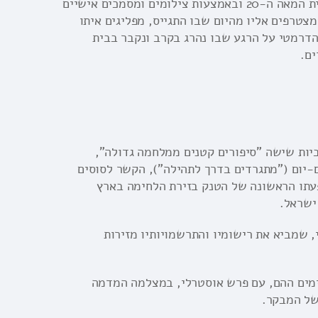
צמוד לקיר מוצבים שולחנות וכיסאות מעוצבים בסגנון ראשית המאה ה-20 ובאמצעות צילומים ומסמכים אישיים
טרפים אליו מהיום שבו התגייס, מפליגים איתו
הדרמטי על הרגע שבו נהרג בקרב ונקבר בבית
ם.
יות שישה "סיפורים קטנים ממלחמה גדולה",
ום-יום ("מתגרדים בדרך לתהילה"), הקשר לסוסים
פעתו הראשונה של הטנק בזירת הלחימה בארץ
ישראל.
 שמביא את רישומיו והתרשמויותיו מזירות
ימים ההם, עם פרש אוסטרלי, במצלמה המדמה
של המבקר.