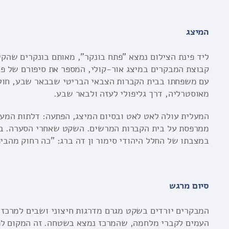
המיצג
ליד פינת הצילום נמצא "פתח בונקר", מאותם בונקרים שהקי
קבוצת המבקרים במיצג אור-קולי, המספר את סיפורם של פר
עם משפחתו בבית הקברות הצבאי הבריטי שבבאר שבע, חולק 
מאוסטרליה, דרך גליפולי לעזה ולבאר שבע.
המעלית עולה לאט לאט ובסיום המיצג, הפתעה: דלתות המעל
ממרפסת על בית הקברות המרשים. השקט שאחרי הסערה. ב
במצבתו של החלל היהודי סימור ון דה ברג: "כה רחוק מהבית
סיום מרגש
המבקרים יורדים בשקט מגרם מדרגות חיצוני ושבים למרכז 
העמים לקברי מלחמה, שהמרכז נמצא בשטחה. זה המקום לפגו