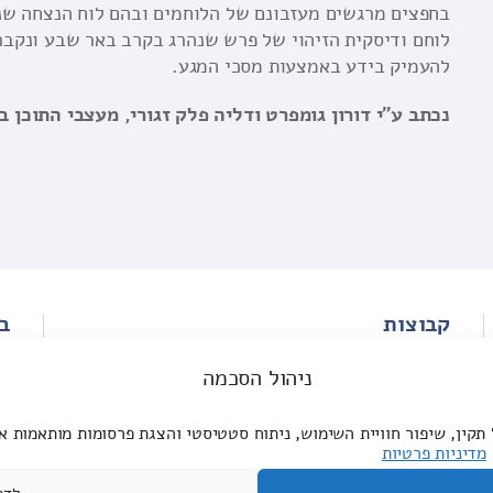
בחפצים מרגשים מעזבונם של הלוחמים ובהם לוח הנצחה שנ
לוחם ודיסקית הזיהוי של פרש שנהרג בקרב באר שבע ונקבר
להעמיק בידע באמצעות מסכי המגע.
נכתב ע"י דורון גומפרט ודליה פלק זגורי, מעצבי התוכן 
קבוצות
ב
סיפור המרכז להנצחת חיילי אנז"ק
ניהול הסכמה
חווית הביקור במרכז
פעילויות וחדשות אנז"ק
קין, שיפור חוויית השימוש, ניתוח סטטיסטי והצגת פרסומות מותאמות א
מדיניות פרטיות