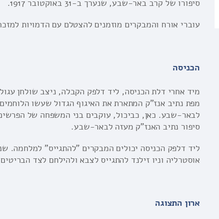
סיפורו של קרב באר-שבע, שנערך ב-31 באוקטובר 1917.
עוברי אורח והמבקרים מוזמנים להצטלם עם הדמויות למזכר
הכניסה
מיד אחרי דלת הכניסה, ליד דלפק הקבלה, ניצב שולחן עגול
מפת נתיב אנז"ק המתארת את האיגוף הגדול שעשו הלוחמים
לבאר-שבע. כאן, כביכול, עוקבים בני המשפחה של הפרשים 
סיפור נתיב האנז"ק מעזה לבאר-שבע.
ליד דלפק הכניסה יכולים המבקרים "להתגייס" למלחמה. שני
אוסטרליה וניו זילנד להתגייס לצבא ולהילחם לצד הבריטים
ארון התצוגה