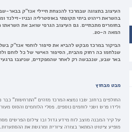
העיצוב בתצוגה שבמרכז להנצחת חיילי אנז"ק בבאר-שבע
בהשראת ריהוט ביתי תקופתי באוסטרליה ובניו-זילנד ומ
בחומרים מתכתיים. גם העיצוב הגרפי שואב את השראתו 
המאה ה-20.
הביקור במרכז מבקש להביא את סיפור לוחמי אנז"ק בשל
שנלחמו כה רחוק מהבית, הסיפור האישי של כל לוחם ולו
באר שבע, שנכבשה רק לאחר שהמפקדים, שניצבו ברגעי 
מבט מבחוץ
החולפים ברחוב שבו נמצא המרכז מזהים "התרחשות" כבר מב
ולידו פרש ושני לוחמים נוספים. פסלי הלוחמים והסוס מעור
על קיר המבנה מוצב לוח מידע גדול ובו צילום הפרשים מס
מופיע ציטוט המתאר בצורה ציורית ומרגשת את ההסתערות.